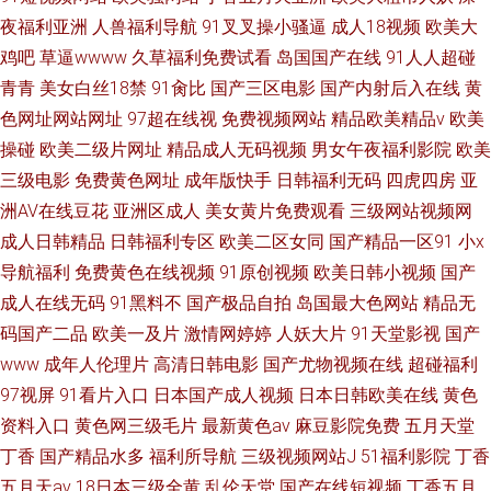
夜福利亚洲
人兽福利导航
91叉叉操小骚逼
成人18视频
欧美大
鸡吧
草逼wwww
久草福利免费试看
岛国国产在线
91人人超碰
青青
美女白丝18禁
91肏比
国产三区电影
国产内射后入在线
黄
色网址网站网址
97超在线视
免费视频网站
精品欧美精品v
欧美
操碰
欧美二级片网址
精品成人无码视频
男女午夜福利影院
欧美
三级电影
免费黄色网址
成年版快手
日韩福利无码
四虎四房
亚
洲AV在线豆花
亚洲区成人
美女黄片免费观看
三级网站视频网
成人日韩精品
日韩福利专区
欧美二区女同
国产精品一区91
小x
导航福利
免费黄色在线视频
91原创视频
欧美日韩小视频
国产
成人在线无码
91黑料不
国产极品自拍
岛国最大色网站
精品无
码国产二品
欧美一及片
激情网婷婷
人妖大片
91天堂影视
国产
www
成年人伦理片
高清日韩电影
国产尤物视频在线
超碰福利
97视屏
91看片入口
日本国产成人视频
日本日韩欧美在线
黄色
资料入口
黄色网三级毛片
最新黄色av
麻豆影院免费
五月天堂
丁香
国产精品水多
福利所导航
三级视频网站J
51福利影院
丁香
五月天av
18日本三级全黄
乱伦天堂
国产在线短视频
丁香五月