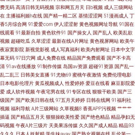
美精品一区二区三 成全高清视频免费观看动漫版 手机在线看永 国产视频不
费无码
高清日韩无码视频
宗和网五月天
日b视频
成人三级网站
在
主播福利姬h在线
国产精一精二区
基情涩涩网
51漫画成人
丁
卡在线 亚洲影视精品高清 老司机日屄网 80s在线观看免费版高清 日本电影
香5月综合网
91爱爱com
伊人涩涩射
黄色视频网址导航
91国在
线观看
91最新自拍
黄色软件91
国产操女人
国产乱人
欧美乱欲
午夜福利 大香伊人中文字幕精品 天堂网精品 国产午夜视频高清 影院蜜桃 国
视频
超碰吃瓜
久草涩涩
最新在线A片网址
黄色视屏网站
欧美午
夜寂寞影院
新视觉影视
成人写真福利
欧美内射网址
日本中文字
产精品午夜福利天堂 看污网站 国产乱子伦一区二区三 亚洲欧美日韩一区在
幕无码
97日穴网
成人免费在线
精品国产免费观看
国产不卡高
清
91av在线播放
91制作传媒
岛国av资源
超碰91资源
国产乱一
线 久久电影免费观看电视剧软件 91精品啪在线观 热99这里 成人主播在线精
乱二乱三
日韩美女直播
91尤物69
蜜桃午夜激情
免费伦理电影
品 四虎影视最新的2020网址 国产欧美日韩一 亚洲情色图网站 久久青草看片
日本电影伦理片
黄瓜视频成人
性爱婷婷
爱豆在线看
麻豆影院爱
爱
成人软件视频
午夜宅男在线
91专区在线
狠狠干欧美
国产三
网站 91短视频app免费 起碰97在 成全视频免费观看在线观看 我的漂亮小后
级国产
国产欧美日韩在线
97五月天婷婷
日韩在线网
91福利社
视频
福利导航
A片三级网站
久草视频8
香蕉APP污视频
艹艹艹
妈 国产综合激情 在线成人a片 欧美成综合 99无码熟妇丰满人妻啪啪 日韩欧
插逼
国产精品五月天
狠狠操欧美性爱
国产绝色精品
精品孕妇无
码视频
午夜A片三级片
天美果冻传媒
久久国产成人精品
精品93
美亚洲中 国产精品黑丝传媒 亚洲女被 久久青草线蕉国产 7723日本高清电影
久久久
日本人妖射精
学生妹avav
国产熟女视频在线
乱伦第一