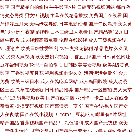
影院
国产精品自拍偷拍
牛牛影院A片
日韩无码视频网站
都市激
情变态另类
男女91视频
字幕在线精品播放
免费国产在线看
国
产婷婷五月天
无码传媒导航
日本电影伦理
国产午夜高清
美女黄
色18
亚洲午夜精品视频
日本三级成人观看
国产精品第12页
日
韩午夜场
成人视频高清免费
伦理在线影视
成人三级视频在线
91理论片
欧美日韩性爱福利
av午夜探花福利
精品毛片
久久叉
叉
另类人妖视频
欧美熟妇穴视频
丁香五月V国产
日韩黄色网址
豆花福利视频
轮理片自拍偷拍
日韩欧美美女视频
欧美A级黄色
影院
丁香影视五月花
福利视频电影久久
污污污污免费
91金典
免费
欧美三级日本
成人在线吃瓜网站
成人岛国影院
成人动漫二
区三区
久草在线最新
日韩精品推荐
国产精品一区自拍
男人天堂
a片123
另类视频欧美
国产在线直播
亚洲卡一卡二
成人在线免
费看黄
操操无码视频
国产高清第一页
91国产在线播放
国产女
人夜夜做
国产在线小视频
91com
91豆花成人
哪里有A片网址
精产国品
香蕉视频国产精品
91九色福利
成人国产无线视
欧美
日韩性生活片
国产伦理剧
国产精品无套无码
成年人网站免费
国