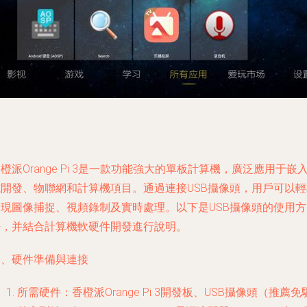
橙派Orange Pi 3是一款功能強大的單板計算機，廣泛應用于嵌
式開發、物聯網和計算機項目。通過連接USB攝像頭，用戶可以輕
實現圖像捕捉、視頻錄制及實時處理。以下是USB攝像頭的使用方
法，并結合計算機軟硬件開發進行說明。
一、硬件準備與連接
所需硬件：香橙派Orange Pi 3開發板、USB攝像頭（推薦免