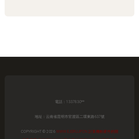
電話：1337830**
地址：云南省昆明市官渡區二環東路637號
COPYRIGHT © 2026
WWW.EJSRUJP.CN
計算機軟硬件的開