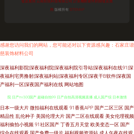
發及應用
云南炬炫科技有限公司
計算機軟硬件的開發及應
用
版權所有
SITEMAP
感谢您访问我们的网站，您可能还对以下资源感兴趣：石家庄谐
慈装饰材料公司
深夜福利影院|深夜福利院|深夜福利院引导站|深夜福利在线91|深
夜福利宅男撸射|深夜福利站|深夜福利专区|深夜干B软件|深夜国
产福利一区|深夜国产福利在线
网站地图
亚洲第一免费视频网站 超碰97福利合集 丝袜美腿一区二区三区 电影天堂影
日本一级大片
微拍福利在线观看
91香蕉APP
国产二区三区
国产
精品性
乱伦种子
美国伦理大片
国产二区在线观看
美女伦理视频
院 日产nv300国产 超碰自拍99 日产自拍高清视频直播 成人国产综 日本激情
福利偷拍小视频
91社区国产
丁香五月天堂
欧美变态一区
国产
综合在线观看
国产免费一级片
福利视频资源站
成人午夜在线观