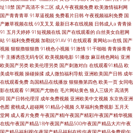
址18禁
国产高清不卡二区
成人午夜视频免费
欧美激情福利网
国产青青青草
91草逼视频
免费看片日韩
午夜视频福利免费
国
产嫩草视频在线
69叉叉叉
最新日本在线视频
日韩成人a
青青操
91
五月天婷婷
91短视频在线
国产在线观看的
白丝美女自慰网
站
91福利免费视频
加勒比91AV
91在线观看
黄网站av在线
国产
视频
狠狠擼狠狠擼
91桃色小视频
91激情
91干啪啪
青青操青青
干
主播诱惑无码专区
欧美视频电影
91播放
麻豆桃色网站
亚洲
欧美国产另类
欧美伦理另类
国产刺激对白
在线观看91精品
欧
美成年视频
操碰操揉
成人微拍福利导航
亚洲欧美国产日韩
成年
在线观看免费
岛国精品在线播放
狠狠撸第四色
欧美一页
女同电
影在线观看
91网国产尤物在
毛片网站黄色
狼人三级片
高清男
同
国产日韩伦理淫
成年免费视频
亚洲欧美中文视频
东京热亚洲
色图
蜜桃成人超碰网
91精品小视频
久草福利免费视影
五月天
堂网
成人看片免费
午夜国产精|午夜国产精彩|午夜国产精华视频
在线|午夜国产精品18|午夜国产精品500|午夜国产精品大片|午夜
国产精品福利视|午夜国产精品福利在线|午夜国产精品免费观|午