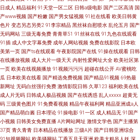
日成人
精品福利
91天堂一区二区
日韩a级电影
国产二区高清
国
产www视频
国产粉嫩
国产男女猛视频
91社在线看
欧美日韩黄
色片
变态另态另类2
91李宗精品
黑丝袜自慰喷水
乱伦五月
国产
无码网站
三级无毒免费
青青草51
91丝袜在线
91九色在线观看
91插
成人中文字幕免费
成年人网站视频
免费在线影院
日本欧
美第一页
国产ts在线观看
午夜影院国产在线
91操在线观看
日韩
在线播放视频
成人大片一级天天
内射性爱网址大全
欧美社区第
一页
欧美在线视频播放
91视频污污污
超碰在线公开
AV蜜桃吃
瓜
日本欧美在线看
国产精选免费视频
国产精品91视频
69热最
新网址
无码白丝强行免费
激情影院日韩
久草123
福利欧美在线
成人片无码
日韩成人极品视频
国产在线诱惑
乱人xxxxx
超黄无
码
三级黄色图片
91免费看视频
精品午夜福利网
精品亚洲成a人
国产精品萌白酱
日本理论
91操电影
91一区
成人精品无
91国产
小视频
日韩美女免费直播
A片网站网址
激情文学色
国产主播第
37页
青久青青
日本精品在线播放
三级A片
国产日韩亚洲综合
91短视频网站
欧美骚网站
丁香五月天亚洲
欧美大粗吊人妖
深