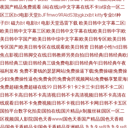
夜国产精品免费观看
ā站在线|a中文字幕在线不卡|a综合一区二
区三区|bd电影天堂|bJFfmwo9RAldS3|bjgkzx|bt kitty专业bt种
子|Bt 磁力|bt 电影|bt 电影天堂迅雷下载
欧美日韩中文字幕二区|
欧美日韩中文字幕三区|欧美日韩中文字幕在线|欧美日韩中字|欧
美日韩中字国产|欧美日韩中综中文字幕|欧美日韩专区|欧美日韩
专区国产|欧美日韩专区在线观看|欧美日韩资
日韩娇小性hd|日韩
焦点影视|日韩脚交在线|日韩教师另类自拍|日韩经典|日韩经典欧|
日韩经典三级|日韩经典三级免费电影|日韩经典午|日韩经典午夜
福利发布
免费不要钱的瑟瑟网站|免费操逼下载|免费操碰|免费操
少妇|免费操性逼色|免费肏屄|免费肏屄视频网站|免费畅享繁星海|
免费超碰|免费超碰在线99
日韩不卡1卡2卡三卡|日韩不卡二区|
日韩不卡高|日韩不卡高清视|日韩不卡高清视频|日韩不卡高清在
线观看|日韩不卡免费视频|日韩不卡视|日韩不卡网|日韩不卡五区
国拍平台数字化拍卖|国拍在线|国片精品jk制服丝袜|国区一区二
区视频|国人影院|国色天香www|国色天香国产精品|国色天香精
品|国色天香精品卡|国色天香精品亚洲精品
九九久re8|九九久re8