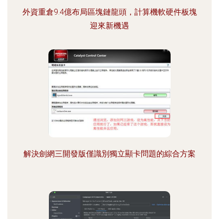
外資重倉9.4億布局區塊鏈龍頭，計算機軟硬件板塊
迎來新機遇
解決劍網三開發版僅識別獨立顯卡問題的綜合方案