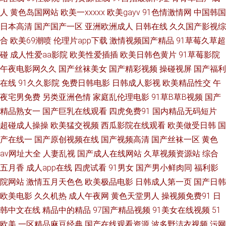
yy9299 天天干人人乐 国产精品91网址 五月丁香影院 国产精品日逼 天美传
人
黄色岛国网站
欧美一xxxxx
欧美gayv
91色情激情网
中国韩国
日本高清
国产国产一区
亚洲欧洲成人
日韩在线
久久国产影视综
媒国创a∨ 高清亚洲美女一区 手机在线看片福利 高清手机电影在线观看 色综
合
欧美69潮喷
伦理片app下载
激情视频国产精品
91草莓久草超
碰
成人性爱aa影院
欧美性爱插插
欧美日韩色黄片
91草莓影院
合天天射 高清影视资源库 日韩中文资源 成人国产一 日本污www 草久国产精
午夜电影网久久
国产丝袜美女
国产精彩视频
操碰视屏
国产福利
在线
91久久影院
免费日韩电影
日韩成人影视
欧美精品性交
午
品 日本高清免费乱码专区 超碰成人39国产精品资源 日本高清免费不卡 成人
夜宅男免费
另类亚洲色情
家庭乱伦理电影
91草B草B视频
国产
国产欧美在线 日本无码精品一区二区三 超碰好屌色 日本乱人伧片 操碰在线
精品熟女一
国产巨乳在线观看
四虎免费91
国内精品无码短片
超碰成人操操
欧美猛交视频
西瓜影院在线观看
欧美做受日韩
国
免费观看 日本成免费人 www51黄色网站 青草在线视频在线观看 不卡伦理AV
产在线一
国产原创视频在线
国产视频高清
国产丝袜一区
黄色
av网址大全
人妻乱视
国产成人在线网站
久草视频资源站
综合
人人人看 www51在线黄色 青青草tp 99热精国产 人人乐人人操 AV伊人大香
五月香
成人app在线
四虎试看
91男女
国产男小鲜肉同
福利影
院网站
激情五月天色色
欧美极品电影
日韩成人第一页
国产日韩
蕉 青娱乐极品盛宴 成人免费体验 亚洲日本中文字幕区 亚洲综合熟女 激情国
欧美电影
久久机热
成人午夜网
黄色天堂男人
操视频免费91
日
产欧美在线视频 亚洲欧美综合国产不卡 好资源免费 亚洲天堂一区二区三区
韩中文在线
精品中的精品
97国产精品视频
91美女在线视频
51
欧美
一区精品麻豆经典
国产在线观看资源
波多野洁衣视频
污网