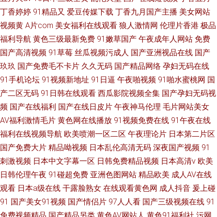
丁香婷婷
91精品又
爱豆传媒下载
丁香九月国产主播
美女网站
视频黄
A片com
美女福利在线观看
狼人激情网
伦理片香港
极品
福利导航
黄色三级最新免费
91嫩草国产
午夜成年人网站
免费
国产高清视频
91草莓
丝瓜视频污成人
国产亚洲视品在线
国产
玖玖
国产免费毛不卡片
久久无码
国产精品网络
孕妇无码在线
91手机论坛
91视频新地址
91日逼
午夜啪视频
91啪水蜜桃网
国
产二区无码
91日韩在线观看
西瓜影院视频全集
国产孕妇无码视
频
国产在线福利
国产在线日皮片
午夜神马伦理
毛片网站美女
AV福利激情毛片
黄色网在线播放
91视频免费在线
91午夜在线
福利在线视频导航
欧美喷潮一区二区
午夜理论片
日本第二片区
国产免费大片
精品呦视频
日本乱伦高清无码
深夜国产视频
91
刺激视频
日本中文字幕一区
日韩免费精品视频
日本高清v
欧美
日韩伦理午夜
91碰超免费
亚洲色图网站
精品欧美
成人AV在线
观看
日本a级在线
干露脸熟女
在线观看黄色网
成人抖音
爰上碰
91
国产美女91视频
国产情侣片
97人人看
国产三级视频在线
91
免费视频精品
国产精品另类
黄色AV网站人
黄色91福利社
污网