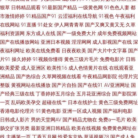
产美女视频免费 香蕉视频黄下载 国产淫欲精品 亚洲综合自拍a片 看国产电影
狠草
日韩精品观看
91最新国产精品
一级黄色网
91色色人妻
都
市激情婷婷
91精品国产91
云涩福利在线导航
91视色
午夜福利
91超在碰 青娱乐激情网 岛国搬运最新网址 久章草在线视频观看 18欧美午夜
在线网站
91直播
91处女
伊人网青青草
国产又爽又黄又无
久草
福利资源网
东方成人在线
国产一级免费大片
成年免费视频网站
网站 欧美日韩ab片 财神影院 兽王在线观看完 国产深喉口爆露脸视频 亚洲日
国产在线播放网站
亚洲日本视频
淫淫网网
成人影视国产在线
深
夜福利网址
欧美在线免费看
日夜夜欧美
国产大片中文字幕
国产
韩二区在线观看 精品一区中文字 中日文字字幕乱码视 欧美操人 a片传媒 男
片91
操久婷婷
91视频你懂得
黄色三级片毛片
免费电影片
日韩
欧美爱爱
成人亚洲区
欧美性16
成人色情黄片在线
在线观看亚
人社区天堂 日本不卡一区二区三 日本一区二区三区免费播放视频站 美女操
洲精品
国产热综合
久草网视频在线看
午夜精品网影院
伦理片完
鸡 国产日产欧产美韩系列 豆花导航福利 97在线播放免费观看全集电视剧97
整版
黄视网站在线播放
国产片自拍
国产在线91
AV亚洲网址
国
产经典三级在线
丁香婷婷五月综合
五月花亚洲综合
国产影院第
日韩精品视频一 国产国产国产国产系列 午夜更新 韩国三级伦在线观看久 亚
一页
乱码欧美孕交
超碰在线艹
日本在线护士
黄色三级免费网址
香港电影伦理片
91黄色电影
亚洲一区成人视频
国产福利电影
洲综人网 老司机午夜免费影院 91超碰在线内射 欧美久草网 豆花国产 未满十
日韩成人影片
男的天堂网AV
国产精品尤物在
免费a一毛片
欧美
肠交扩张另类
最新亚洲日韩精品
欧美在线视频
免费黄色网址在
八18 国产天天操天天爽 亚洲视频一区在线播放 久久婷婷国产综合韩欧美 欧
线
主播第一页
丁香五月网
性爱东京热
草逼视频78
国产成人免