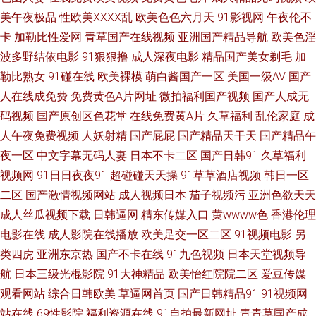
费视频网站 国产午夜精品AV一区二区麻豆 先锋影音欧美性受 国产欧美综合
美午夜极品
性欧美ⅩⅩⅩⅩ乱
欧美色色六月天
91影视网
午夜伦不
卡
加勒比性爱网
青草国产在线视频
亚洲国产精品导航
欧美色淫
精品卡通 亚洲变态性爱网 国产欧美日韩综合一区在线观看 午夜成人福利在
波多野结依电影
91狠狠撸
成人深夜电影
精品国产美女剃毛
加
勒比熟女
91碰在线
欧美裸模
萌白酱国产一区
美国一级AV
国产
线 国产精品一库二库三库 五月丁香一区二区 国产精品毛 我朋友的丈夫中文
人在线成免费
免费黄色A片网址
微拍福利国产视频
国产人成无
版 国产激情视频 天堂影院在线观看高清在线va 国产高清真实 手机在线看片
码视频
国产原创区色花堂
在线免费黄A片
久草福利
乱伦家庭
成
人午夜免费视频
人妖射精
国产屁屁
国产精品天干天
国产精品午
不 国产91精品秘入口 熟女免费视频 高清av资源 日韩欧美在线综合网 成人免
夜一区
中文字幕无码人妻
日本不卡二区
国产日韩91
久草福利
视频网
91日日夜夜91
超碰碰天天操
91草草酒店视频
韩日一区
费精品一二三区 日韩按摩片 成人精品免费网 日本亚洲高清中文 成年年轻人
二区
国产激情视频网站
成人视频日本
茄子视频污
亚洲色欲天天
成人丝瓜视频下载
日韩逼网
精东传媒入口
黄wwww色
香港伦理
电影在线 日本三级毛 www黄色网站 青青青操 99热98 欧洲日韩视频在线观
电影在线
成人影院在线播放
欧美足交一区二区
91视频电影
另
类四虎
亚洲东京热
国产不卡在线
91九色视频
日本天堂视频导
看 日韩日韩日韩 亚瑟视频在线观看 国产人与动人物a 亚洲第一色区 国产丝
航
日本三级光棍影院
91大神精品
欧美怡红院院二区
爱豆传媒
袜高 午夜不卡无码福利 国产精品黄大片观看 天天做天天爱夜夜爽 国产精品
观看网站
综合日韩欧美
草逼网首页
国产日韩精品91
91视频网
站在线
69性影院
福利资源在线
91自拍最新网址
青青草国产成