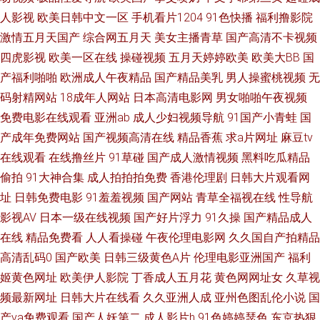
爽 天天干人人乐 国产精品成人h视频 婷婷五月天第五页 国产精品日韩综合图
人影视
欧美日韩中文一区
手机看片1204
91色快播
福利撸影院
激情五月天国产
综合网五月天
美女主播青草
国产高清不卡视频
片 亚洲高清网站在线 国产在线视频凹凸分类 亚洲人成色7777在 另类黑人欧
四虎影视
欧美一区在线
操碰视频
五月天婷婷欧美
欧美大BB
国
产福利啪啪
欧洲成人午夜精品
国产精品美乳
男人操蜜桃视频
无
美 91九色蝌蚪 欧美日韩国产有线 97免费在线视频 草莓视频在线观看 色欲中
码射精网站
18成年人网站
日本高清电影网
男女啪啪午夜视频
免费电影在线观看
亚洲ab
成人少妇视频导航
91国产小青蛙
国
文导航网站 国产精品视频二区不卡 午夜視頻免 黄页污视频 一级大片 玖玖资
产成年免费网站
国产视频高清在线
精品香蕉
求a片网址
麻豆tv
源免费国产在线 免费最新电影 97伊人豆花 人人澡在线精品视频 成人免费一
在线观看
在线撸丝片
91草碰
国产成人激情视频
黑料吃瓜精品
偷拍
91大神合集
成人拍拍拍免费
香港伦理剧
日韩大片观看网
日韩一区二区电影 国产TS在线免费 五月色丁香综缴合 国产网址 亚洲黄色电
址
日韩免费电影
91羞羞视频
国产网站
青草全福视在线
性导航
影视AV
日本一级在线视频
国产好片浮力
91久操
国产精品成人
影1 狠狠狠综合色 用快播看 狼友视频 最新国产在线不卡v 农村一丝不拉演 麻
在线
精品免费看
人人看操碰
午夜伦理电影网
久久国自产拍精品
高清乱码0
国产欧美
日韩三级黄色A片
伦理电影亚洲国产
福利
豆一二区 91丝腿 天天香蕉网 国产内射播放 成全视频在线观看免费观看片 欧
姬黄色网址
欧美伊人影院
丁香成人五月花
黄色网网址女
久草视
频最新网址
日韩大片在线看
久久亚洲人成
亚州色图乱伦小说
国
美日韩亚州国产 avtt一牛网 日韩电影免费在线观看 豆花入口 四色五月天 国
产va免费观看
国产人妖第二
成人影片h
91色婷婷瑟色
东京热狠