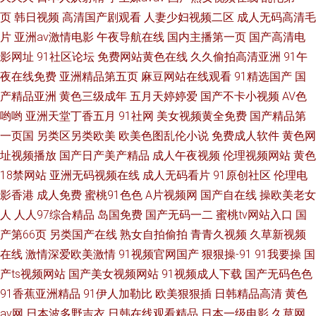
页
韩日视频
高清国产剧观看
人妻少妇视频二区
成人无码高清毛
欧美性交狂野 超碰碰激情 深爱激情婷婷伊人网 国产欧美黄 亚洲欧美日韩高
片
亚洲av激情电影
午夜导航在线
国内主播第一页
国产高清电
清电影 久亚洲AV无码专区A片 91免费链接 人成网站在线观看 成人天蚕91 神
影网址
91社区论坛
免费网站黄色在线
久久偷拍高清亚洲
91午
夜在线免费
亚洲精品第五页
麻豆网站在线观看
91精选国产
国
马在线观看
产精品亚洲
黄色三级成年
五月天婷婷爱
国产不卡小视频
AV色
哟哟
亚洲天堂丁香五月
91社网
美女视频黄全免费
国产精品第
一页国
另类区另类欧美
欧美色图乱伦小说
免费成人软件
黄色网
址视频播放
国产日产美产精品
成人午夜视频
伦理视频网站
黄色
18禁网站
亚洲无码视频在线
成人无码看片
91原创社区
伦理电
影香港
成人免费
蜜桃91色色
A片视频网
国产自在线
操欧美老女
人
人人97综合精品
岛国免费
国产无码一二
蜜桃tv网站入口
国
产第66页
另类国产在线
熟女自拍偷拍
青青久视频
久草新视频
在线
激情深爱欧美激情
91视频官网国产
狠狠操-91
91我要操
国
产ts视频网站
国产美女视频网站
91视频成人下载
国产无码色色
91香蕉亚洲精品
91伊人加勒比
欧美狠狠插
日韩精品高清
黄色
av网
日本波多野吉衣
日韩在线观看精品
日本一级电影
久草网