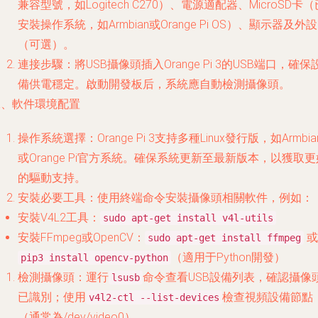
兼容型號，如Logitech C270）、電源適配器、MicroSD卡（
安裝操作系統，如Armbian或Orange Pi OS）、顯示器及外設
（可選）。
連接步驟：將USB攝像頭插入Orange Pi 3的USB端口，確保
備供電穩定。啟動開發板后，系統應自動檢測攝像頭。
二、軟件環境配置
操作系統選擇：Orange Pi 3支持多種Linux發行版，如Armbia
或Orange Pi官方系統。確保系統更新至最新版本，以獲取更
的驅動支持。
安裝必要工具：使用終端命令安裝攝像頭相關軟件，例如：
安裝V4L2工具：
sudo apt-get install v4l-utils
安裝FFmpeg或OpenCV：
或
sudo apt-get install ffmpeg
（適用于Python開發）
pip3 install opencv-python
檢測攝像頭：運行
命令查看USB設備列表，確認攝像
lsusb
已識別；使用
檢查視頻設備節點
v4l2-ctl --list-devices
（通常為/dev/video0）。