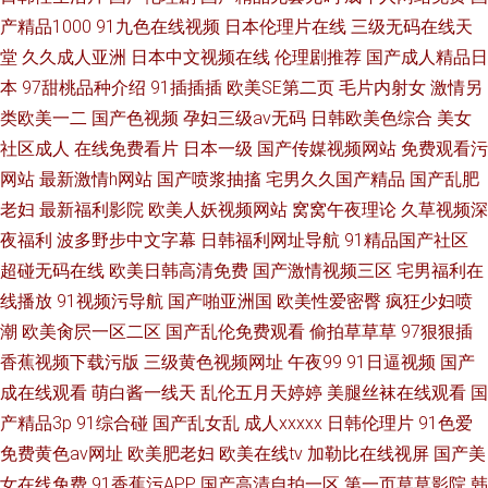
产精品1000
91九色在线视频
日本伦理片在线
三级无码在线天
堂
久久成人亚洲
日本中文视频在线
伦理剧推荐
国产成人精品日
本
97甜桃品种介绍
91插插插
欧美SE第二页
毛片内射女
激情另
类欧美一二
国产色视频
孕妇三级av无码
日韩欧美色综合
美女
社区成人
在线免费看片
日本一级
国产传媒视频网站
免费观看污
网站
最新激情h网站
国产喷浆抽搐
宅男久久国产精品
国产乱肥
老妇
最新福利影院
欧美人妖视频网站
窝窝午夜理论
久草视频深
夜福利
波多野步中文字幕
日韩福利网址导航
91精品国产社区
超碰无码在线
欧美日韩高清免费
国产激情视频三区
宅男福利在
线播放
91视频污导航
国产啪亚洲国
欧美性爱密臀
疯狂少妇喷
潮
欧美肏屄一区二区
国产乱伦免费观看
偷拍草草草
97狠狠插
香蕉视频下载污版
三级黄色视频网址
午夜99
91日逼视频
国产
成在线观看
萌白酱一线天
乱伦五月天婷婷
美腿丝袜在线观看
国
产精品3p
91综合碰
国产乱女乱
成人xxxxx
日韩伦理片
91色爱
免费黄色av网址
欧美肥老妇
欧美在线tv
加勒比在线视屏
国产美
女在线免费
91香蕉污APP
国产高清自拍一区
第一页草草影院
韩