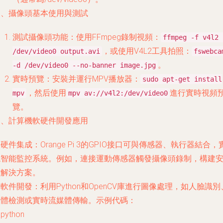
三、攝像頭基本使用與測試
測試攝像頭功能：使用FFmpeg錄制視頻：
ffmpeg -f v4l2 
，或使用V4L2工具拍照：
/dev/video0 output.avi
fswebca
。
-d /dev/video0 --no-banner image.jpg
實時預覽：安裝并運行MPV播放器：
sudo apt-get install
，然后使用
進行實時視頻
mpv
mpv av://v4l2:/dev/video0
覽。
四、計算機軟硬件開發應用
. 硬件集成：Orange Pi 3的GPIO接口可與傳感器、執行器結合，
現智能監控系統。例如，連接運動傳感器觸發攝像頭錄制，構建
防解決方案。
. 軟件開發：利用Python和OpenCV庫進行圖像處理，如人臉識別
物體檢測或實時流媒體傳輸。示例代碼：
python