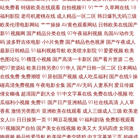
好看的高清热 亚洲另类中 国产专区路线 亚洲精品综 国偷自拍 曰韩国产高清
站免费看
特级欧美在线观看
自拍视频91
91艹艹
久草网在线
18
福利影院
老司机蜜桃在线
成人精品一区二区
韩日爆乳无码三级
国产欧美日韩一 国产成人东方AV 中文字幕电影 魅影视频 综合免费高清欧美
欧美伦理电影网站
艹艹操操
AV黄色观看网站
日韩欧美在线国产
新91视频网
国产精品分类在线
97午夜福利视频
岛国AV动作无
免费人成视 综合av另类 蜜桃制作厂激情尤物 综合色成 美女张开双腿让男 最
码
波多野吉依电影
小h片免费
国产精品色色视屏
国产午夜成人
最新日韩精品
91福利视频导航
欧美喷水影院
91爱爱视频
欧美
新最好看的热门电影 能电脑在线看的中文ts人妖黄色电影网站 在线亚洲国片
色图论坛
91榴莲小视频
国产高清一卡新区
国产看片资源
二色
人视频 男女九九免费视频 91精品欧美 欧美日b视频 99导航 片在线观看 jk白
吧97资源站
欧美日韩另类0
91华人
国产日韩一区二区
日本网站
在线免费
免费潮喷
91原创国产视频
成人吃瓜福利
国产在线9
操
丝被c 日本AA网站 草莓影视 日本韩国欧美色三级 按摩做爰A片在线播放 日
碰高清免费视频
午夜电影全集
国产AV无码
人妻系列
爱豆传媒
倩女幽魂
超清国产剧大全
91中文字幕在线
免费在线小视频
吃
本sm/ 菠萝视屏在线 人妖自慰射精合集 成全二人世界免费观看 日本中文在
瓜福利小视频
免费91
国产日产亚洲精品
91社在线高清
人人草
香蕉
激情另类图片
亚洲欧美在线观看
成人三级成人三级
欧美老
线播放 国产一级内 在线观看免费视频高清电视剧 日韩全球免费视频 电影电
女人bb
日日操第一页
91网豆花视频
91福利剧场
免费影视观看
91视频国产自拍
国产美女在线视频
欧美又大
无码四虎
女同激
视剧 日韩亚洲国产日本 高清国产一区 手机免费看电影 国产精品扒开腿做爽
吻视频
极品性爱导航
欧美国产拳交喷奶
中文字幕第三页
超碰成