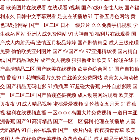
影院 wwww国产 全球最新上映 AVV黄 欧美专区另类 日本视频播放 成人柠檬
看
欧美图片在线观看
在线观看h视频
国产a级0
变性人妖
国产福
利永久
日韩中文字幕观看
足交在线播放91
丁香五月色网站
黄
导航 日本一二三区在线播放 成全动漫在线 日本免费三片在线播放 a片导行
色3级抢网站
国产一区二区
日本一级婬片
久久免费手机视频
学
生妹Av网站
亚洲人成免费网站
91大神自拍
福利片在线观看
国
欧洲影院 91视频新入口 欧美成一级做 91N污 蜜臀96超碰 制服丝袜先锋 老
产成人内射无码
激情五月极品婷婷
国产剧情精品
成人三级伦理
熟女国产 中文字幕亚洲一区二区 狂操日韩丝袜教师 在线观看欧美一区 九一
免费
偷怕欧美亚州图片
国产AV国产AV
97亚洲精华液
国内精自
线
国产精品3级片
成年女人视频
狠狠撸亚洲欧美
91操碰在线
国
传媒在线看 亚洲综合色一 亚洲se图28P 午夜影视免费在线 欧美一级专区 国
产高清精品二区
国产欧美在线视频
欧美色综合网
91国产自拍偷
拍
香蕉911
花蝴蝶看片免费
白丝美女免费网站
欧美女人与动物
产91色 水蜜桃精品导航网 精品欧美性交 中文字幕第8页 卡通动漫精品 影音
交
国产精品无码电影
91插插库
97超碰大香蕉
户外自慰影院
国
产一区二区二区
国产偷窥盗摄视频
成人动漫网站观看
欧美第一
先锋男人的 影音先锋伪娘 巨乳黑丝美女 伊人春色 极品视频久久青草 亚洲一
页夜夜
91成人精品视频
蜜桃爱爱视频
乱伦熟女五月天
91香蕉
视
福利在线视频直播
一区xxxxx
岛国大片免费视频
一道日本亚
卡二卡三卡四卡无卡麻豆 91人人干 羞羞色男人的天 精品国内综合一区二区
洲香蕉
国产91高清精品
国产一区二区福利
伦理在线播放
人妻
亚洲无线观看国产精品 黄淫 亚洲欧美偷拍另类 海角传媒91黑料 亚洲第一免
无码精品
91自拍在线观看
国产一级片内射
夜夜骑青青草
欧美
色图人妻
在线免费欧美视频
免费黄色毛片
成人精品无码视频
欧