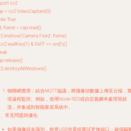
port cv2
ap = cv2.VideoCapture(0)
ile True:
t, frame = cap.read()
v2.imshow('Camera Feed', frame)
 cv2.waitKey(1) & 0xFF == ord('q'):
reak
p.release()
v2.destroyAllWindows()
物聯網應用：結合MQTT協議，將攝像頭數據上傳至云端，
現遠程監控。例如，使用Node-RED或自定義腳本處理視頻
流，并集成到智能家居系統中。
五、常見問題與優化
如果攝像頭未識別，檢查USB供電或嘗試更換端口；確保驅