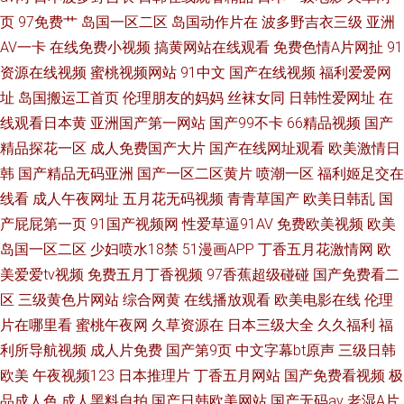
页
97免费艹
岛国一区二区
岛国动作片在
波多野吉衣三级
亚洲
AV一卡
在线免费小视频
搞黄网站在线观看
免费色情A片网扯
91
资源在线视频
蜜桃视频网站
91中文
国产在线视频
福利爱爱网
址
岛国搬运工首页
伦理朋友的妈妈
丝袜女同
日韩性爱网址
在
线观看日本黄
亚洲国产第一网站
国产99不卡
66精品视频
国产
精品探花一区
成人免费国产大片
国产在线网址观看
欧美激情日
韩
国产精品无码亚洲
国产一区二区黄片
喷潮一区
福利姬足交在
线看
成人午夜网址
五月花无码视频
青青草国产
欧美日韩乱
国
产屁屁第一页
91国产视频网
性爱草逼91AV
免费欧美视频
欧美
岛国一区二区
少妇喷水18禁
51漫画APP
丁香五月花激情网
欧
美爱爱tv视频
免费五月丁香视频
97香蕉超级碰碰
国产免费看二
区
三级黄色片网站
综合网黄
在线播放观看
欧美电影在线
伦理
片在哪里看
蜜桃午夜网
久草资源在
日本三级大全
久久福利
福
利所导航视频
成人片免费
国产第9页
中文字幕bt原声
三级日韩
欧美
午夜视频123
日本推理片
丁香五月网站
国产免费看视频
极
品成人色
成人黑料自拍
国产日韩欧美网站
国产无码av
老湿A片